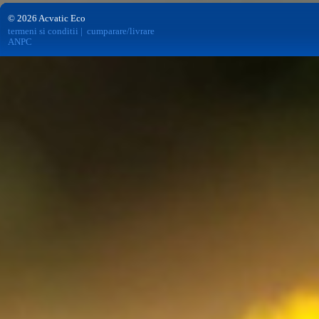
© 2026 Acvatic Eco
termeni si conditii
|
cumparare/livrare
ANPC