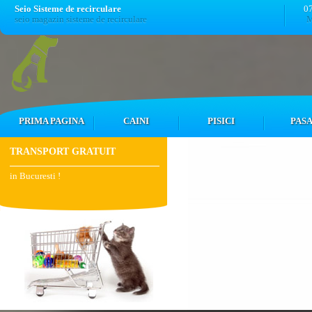
Seio Sisteme de recirculare
0
seio magazin sisteme de recirculare
M
PRIMA PAGINA
CAINI
PISICI
PASA
TRANSPORT GRATUIT
in Bucuresti !