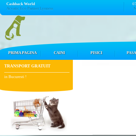
Cashback World
0
Acvatic Eco Partner Lyoness
M
PRIMA PAGINA
CAINI
PISICI
PASA
TRANSPORT GRATUIT
in Bucuresti !