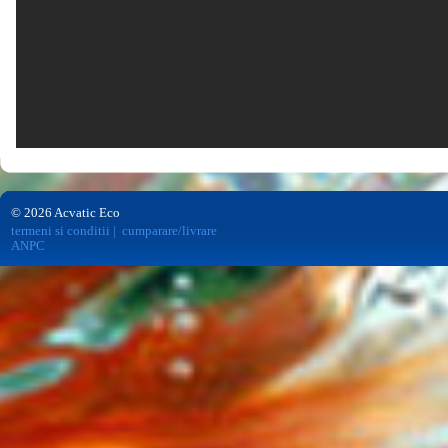
© 2026 Acvatic Eco
termeni si conditii
|
cumparare/livrare
ANPC