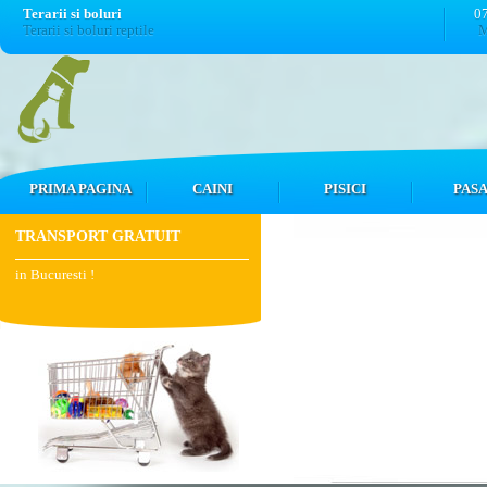
Terarii si boluri
0
Terarii si boluri reptile
M
PRIMA PAGINA
CAINI
PISICI
PASA
TRANSPORT GRATUIT
in Bucuresti !