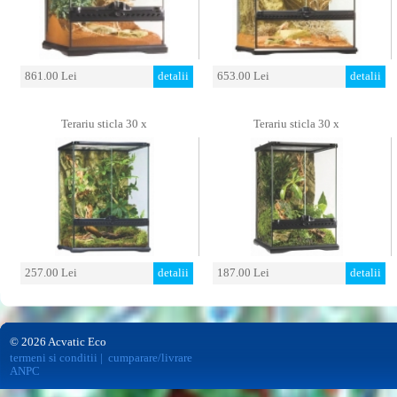
861.00 Lei
detalii
653.00 Lei
detalii
Terariu sticla 30 x
Terariu sticla 30 x
257.00 Lei
detalii
187.00 Lei
detalii
© 2026 Acvatic Eco
termeni si conditii
|
cumparare/livrare
ANPC