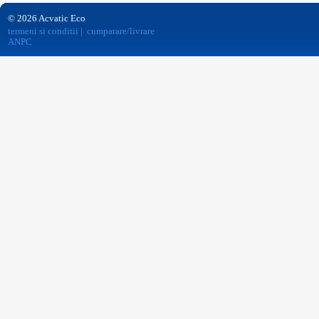
© 2026 Acvatic Eco
termeni si conditii
|
cumparare/livrare
ANPC