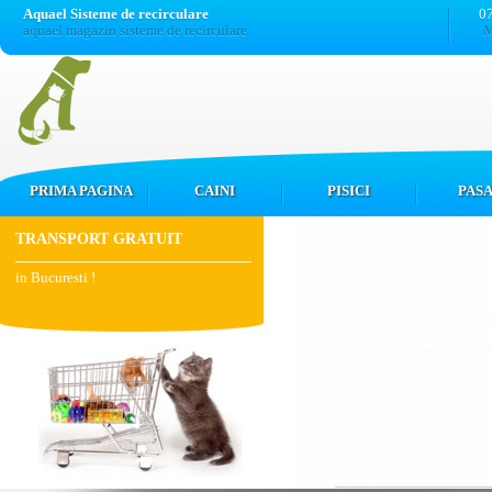
Aquael Sisteme de recirculare
0
aquael magazin sisteme de recirculare
M
PRIMA PAGINA
CAINI
PISICI
PASA
TRANSPORT GRATUIT
in Bucuresti !