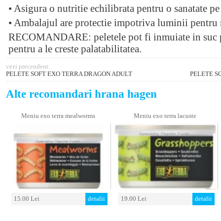
• Asigura o nutritie echilibrata pentru o sanatate p
• Ambalajul are protectie impotriva luminii pentru 
RECOMANDARE: peletele pot fi inmuiate in suc pro
pentru a le creste palatabilitatea.
vezi precendent:
PELETE SOFT EXO TERRA DRAGON ADULT
PELETE S
Alte recomandari hrana hagen
Meniu exo terra mealworms
Meniu exo terra lacuste
15.00 Lei
detalii
19.00 Lei
detalii