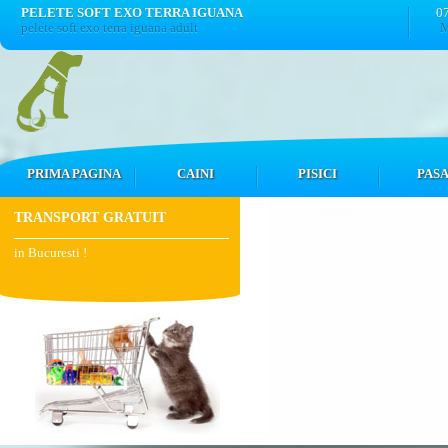
PELETE SOFT EXO TERRA IGUANA
0
pelete soft exo terra iguana adult
M
PRIMA PAGINA
CAINI
PISICI
PASA
TRANSPORT GRATUIT
in Bucuresti !