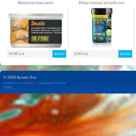
Meniu exo terra melci
Pelete testoase juvenile exo
16.00 Lei
detalii
9.00 Lei
detalii
© 2026 Acvatic Eco
termeni si conditii
|
cumparare/livrare
ANPC