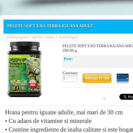
PELETE SOFT EXO TERRA IGUANA ADULT
prima pagina
•
reptile
•
hrana
•
hrana hagen
PELETE SOFT EXO TERRA IGUANA ADU
260.00 g
Pret:
Cantitate:
Hrana pentru iguane adulte, mai mari de 30 cm
• Cu adaos de vitamine si minerale
• Contine ingrediente de inalta calitate si este bogat