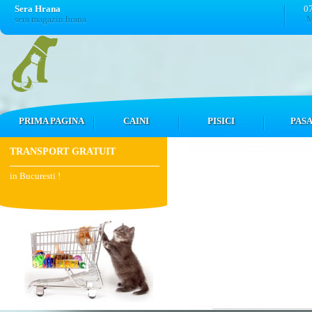
Sera Hrana
0
sera magazin hrana
M
PRIMA PAGINA
CAINI
PISICI
PASA
TRANSPORT GRATUIT
in Bucuresti !