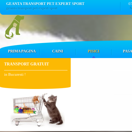
GEANTA TRANSPORT PET EXPERT SPORT
0
geanta transport pet expert sport
M
PRIMA PAGINA
CAINI
PISICI
PASA
TRANSPORT GRATUIT
in Bucuresti !