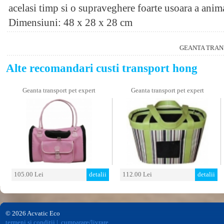
acelasi timp si o supraveghere foarte usoara a anim
Dimensiuni: 48 x 28 x 28 cm
GEANTA TRAN
Alte recomandari custi transport hong
Geanta transport pet expert
Geanta transport pet expert
105.00 Lei
detalii
112.00 Lei
detalii
© 2026 Acvatic Eco
termeni si conditii
|
cumparare/livrare