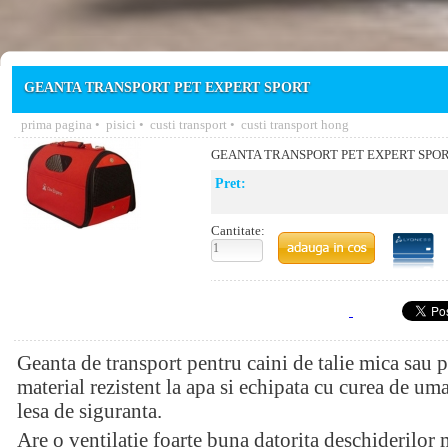
GEANTA TRANSPORT PET EXPERT SPORT
prima pagina
•
pisici
•
custi transport
•
custi transport hong
GEANTA TRANSPORT PET EXPERT SPO
Pret:
Cantitate:
Geanta de transport pentru caini de talie mica sau p
material rezistent la apa si echipata cu curea de um
lesa de siguranta.
Are o ventilatie foarte buna datorita deschiderilor 