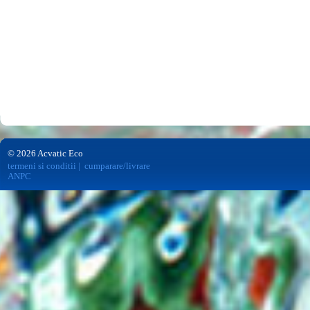
© 2026 Acvatic Eco
termeni si conditii
|
cumparare/livrare
ANPC