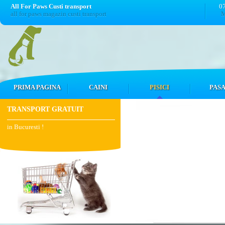
All For Paws Custi transport
0
all for paws magazin custi transport
M
PRIMA PAGINA
CAINI
PISICI
PASA
TRANSPORT GRATUIT
in Bucuresti !