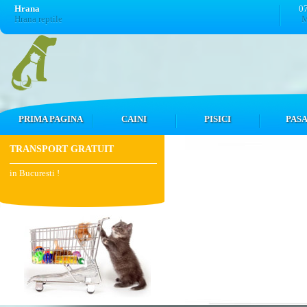
Hrana
0
Hrana reptile
M
PRIMA PAGINA
CAINI
PISICI
PASA
TRANSPORT GRATUIT
in Bucuresti !