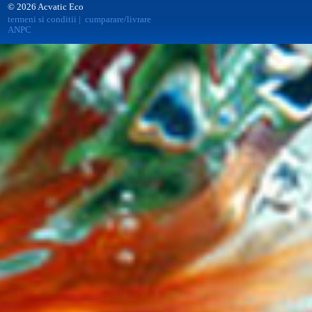
© 2026 Acvatic Eco
termeni si conditii
|
cumparare/livrare
ANPC