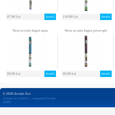
67.00 Lei
detalii
110.00 Lei
detalii
Neon acvariu hagen aqua
Neon acvariu hagen power-glo
60.00 Lei
detalii
60.00 Lei
detalii
© 2026 Acvatic Eco
termeni si conditii
|
cumparare/livrare
ANPC