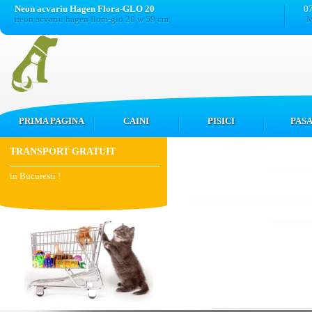
Neon acvariu Hagen Flora-GLO 20
0
neon acvariu hagen flora-glo 20 w 59 cm
M
PRIMA PAGINA
CAINI
PISICI
PASA
TRANSPORT GRATUIT
in Bucuresti !