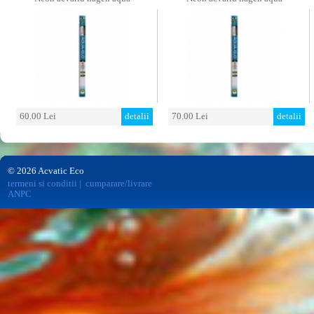
60.00 Lei
detalii
70.00 Lei
detalii
© 2026 Acvatic Eco
termeni si conditii
|
cumparare/livrare
ANPC