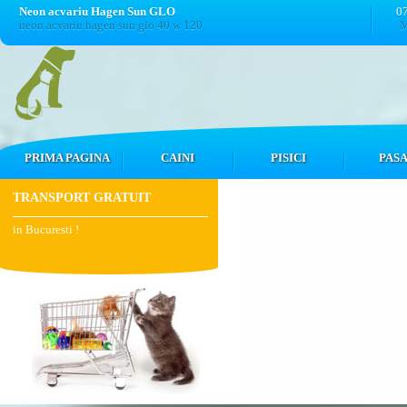
Neon acvariu Hagen Sun GLO
0
neon acvariu hagen sun glo 40 w 120
M
PRIMA PAGINA
CAINI
PISICI
PASA
TRANSPORT GRATUIT
in Bucuresti !