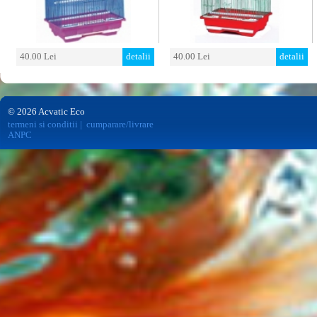
40.00 Lei
detalii
40.00 Lei
detalii
© 2026 Acvatic Eco
termeni si conditii
|
cumparare/livrare
ANPC