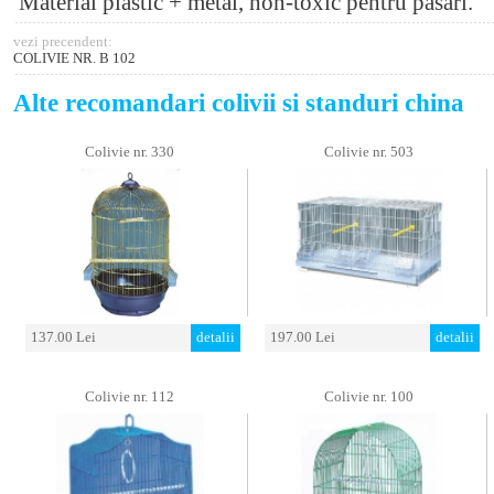
Material plastic + metal, non-toxic pentru păsări.
vezi precendent:
COLIVIE NR. B 102
Alte recomandari colivii si standuri china
Colivie nr. 330
Colivie nr. 503
137.00 Lei
detalii
197.00 Lei
detalii
Colivie nr. 112
Colivie nr. 100