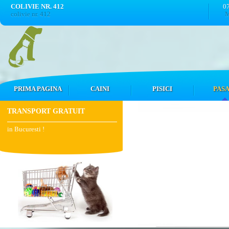
COLIVIE NR. 412
0
colivie nr. 412
M
PRIMA PAGINA
CAINI
PISICI
PASA
TRANSPORT GRATUIT
in Bucuresti !