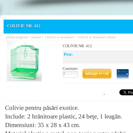
COLIVIE NR. 412
prima pagina
•
pasari
•
colivii si standuri
•
colivii si standuri china
COLIVIE NR. 412
Pret:
Cantitate:
Colivie pentru păsări exotice.
Include: 2 hrănitoare plastic, 24 beţe, 1 leagăn.
Dimensiuni: 35 x 28 x 43 cm.