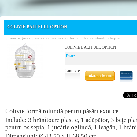
COLIVIE BALI FULL OPTION
prima pagina
•
pasari
•
colivii si standuri
•
colivii si standuri ferplast
COLIVIE BALI FULL OPTION
Pret:
Cantitate:
Colivie formă rotundă pentru păsări exotice.
Include: 3 hrănitoare plastic, 1 adăpător, 3 beţe plas
pentru os sepia, 1 jucărie oglindă, 1 leagăn, 1 hrăni
Dimensiuni: Ø 43,50 x H 68,50 cm.