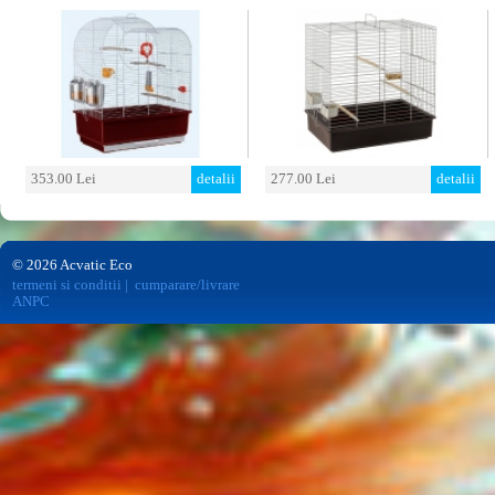
353.00 Lei
detalii
277.00 Lei
detalii
© 2026 Acvatic Eco
termeni si conditii
|
cumparare/livrare
ANPC