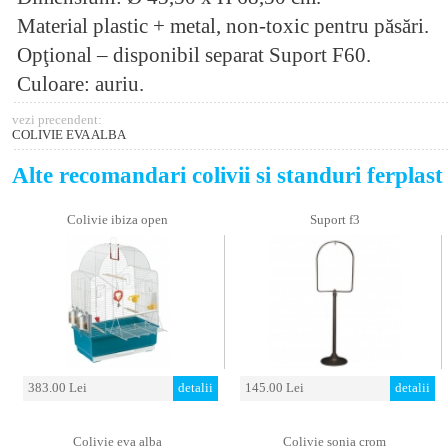
Material plastic + metal, non-toxic pentru păsări.
Opţional – disponibil separat Suport F60.
Culoare: auriu.
vezi precendent:
COLIVIE EVA ALBA
Alte recomandari colivii si standuri ferplast
Colivie ibiza open
Suport f3
383.00 Lei
detalii
145.00 Lei
detalii
Colivie eva alba
Colivie sonia crom