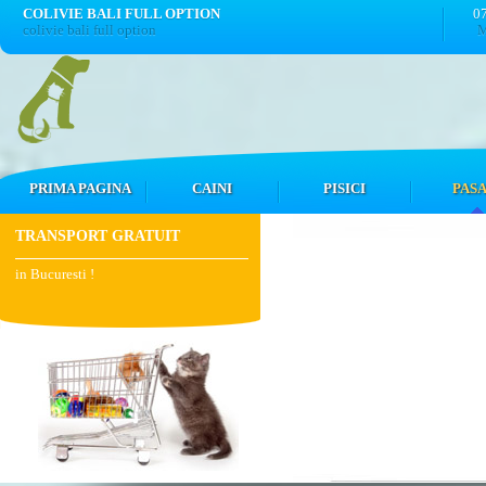
COLIVIE BALI FULL OPTION
0
colivie bali full option
M
PRIMA PAGINA
CAINI
PISICI
PASA
TRANSPORT GRATUIT
in Bucuresti !