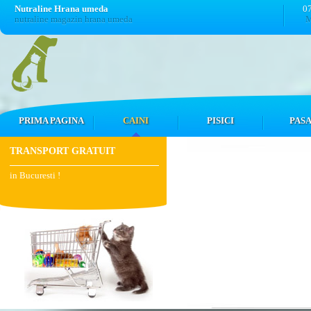
Nutraline Hrana umeda
0
nutraline magazin hrana umeda
M
PRIMA PAGINA
CAINI
PISICI
PASA
TRANSPORT GRATUIT
in Bucuresti !