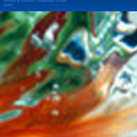
termeni si conditii
|
cumparare/livrare
ANPC