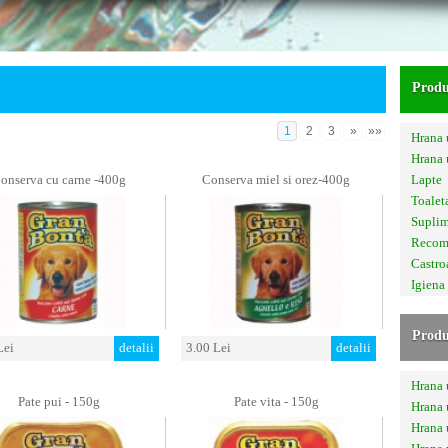
Produ
1
2
3
»
»»
Hrana 
Hrana
onserva cu carne -400g
Conserva miel si orez-400g
Lapte
Toalet
Supli
Recom
Castro
Igiena
Produ
Lei
detalii
3.00 Lei
detalii
Hrana
Pate pui - 150g
Pate vita - 150g
Hrana
Hrana 