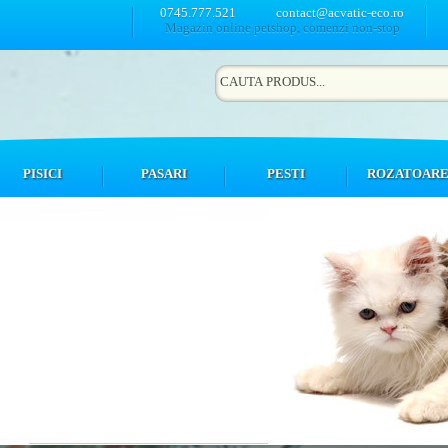
0745.777.521
contact@acvatic-eco.ro
Magazin online petshop, comenzi non-stop
PISICI
PASARI
PESTI
ROZATOAR