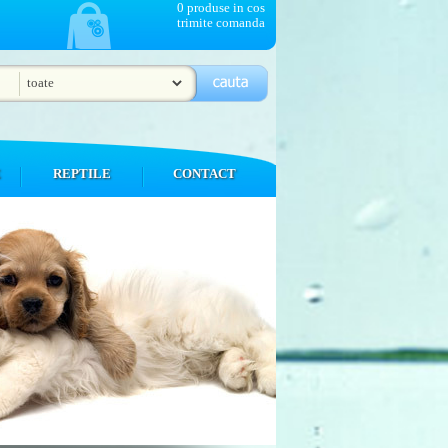
0 produse in cos
trimite comanda
E
REPTILE
CONTACT