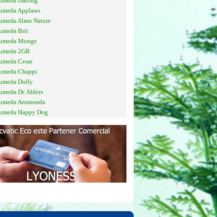
umeda Darling
 umeda Applaws
 umeda Almo Nature
umeda Brit
 umeda Monge
 umeda 2GR
umeda Cesar
 umeda Chappi
 umeda Dolly
umeda Dr. Alders
 umeda Animonda
 umeda Happy Dog