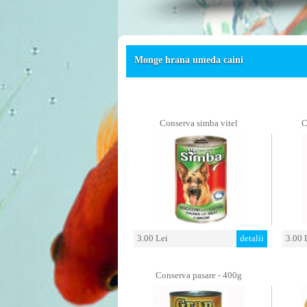
Monge hrana umeda caini
Conserva simba vitel
C
3.00 Lei
detalii
3.00 
Conserva pasare - 400g