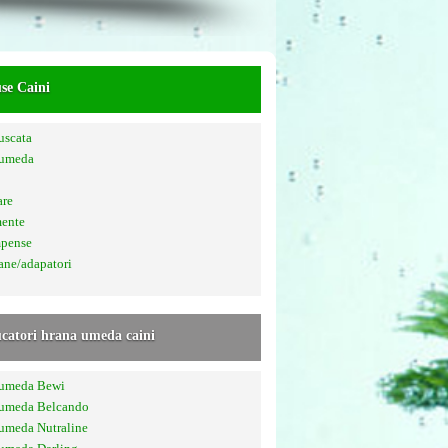
se Caini
uscata
 umeda
are
mente
pense
ane/adapatori
catori hrana umeda caini
 umeda Bewi
 umeda Belcando
umeda Nutraline