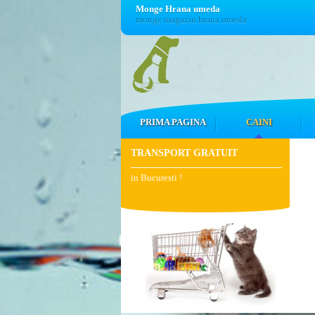
Monge Hrana umeda
monge magazin hrana umeda
PRIMA PAGINA
CAINI
TRANSPORT GRATUIT
in Bucuresti !