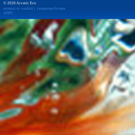
© 2026 Acvatic Eco
termeni si conditii
|
cumparare/livrare
ANPC