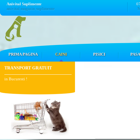
Anivital Suplimente
0
anivital magazin suplimente
M
PRIMA PAGINA
CAINI
PISICI
PASA
TRANSPORT GRATUIT
in Bucuresti !