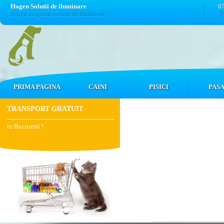
Hagen Solutii de iluminare
0
hagen magazin solutii de iluminare
M
PRIMA PAGINA
CAINI
PISICI
PASA
TRANSPORT GRATUIT
in Bucuresti !