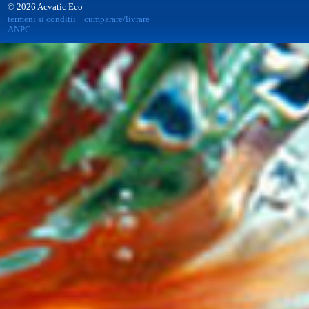
© 2026 Acvatic Eco
termeni si conditii
|
cumparare/livrare
ANPC