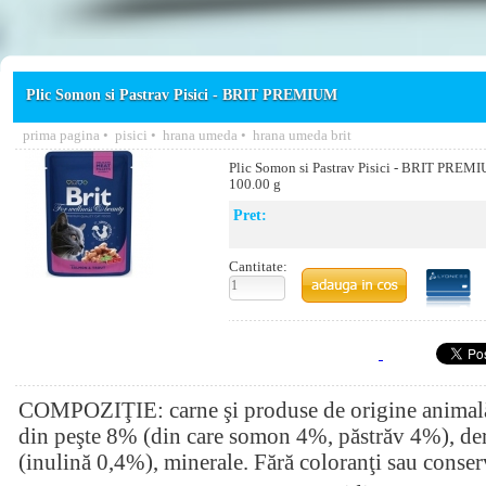
Plic Somon si Pastrav Pisici - BRIT PREMIUM
prima pagina
•
pisici
•
hrana umeda
•
hrana umeda brit
Plic Somon si Pastrav Pisici - BRIT PREM
100.00 g
Pret:
Cantitate:
COMPOZIŢIE: carne şi produse de origine animală
din peşte 8% (din care somon 4%, păstrăv 4%), der
(inulină 0,4%), minerale. Fără coloranţi sau conser