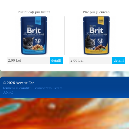
Plic bucăţi pui kitten
Plic pui şi curcan
2.00 Lei
detalii
2.00 Lei
detalii
© 2026 Acvatic Eco
termeni si conditii
|
cumparare/livrare
ANPC