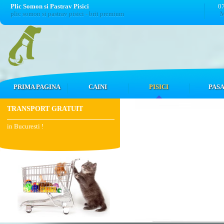
Plic Somon si Pastrav Pisici
0
plic somon si pastrav pisici - brit premium
M
PRIMA PAGINA
CAINI
PISICI
PASA
TRANSPORT GRATUIT
in Bucuresti !