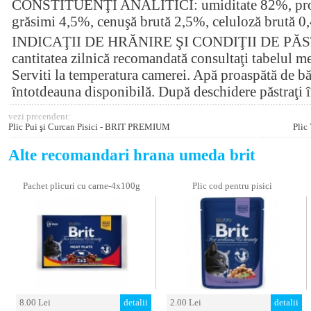
CONSTITUENŢI ANALITICI: umiditate 82%, prote
grăsimi 4,5%, cenuşă brută 2,5%, celuloză brută 0
INDICAŢII DE HRĂNIRE ŞI CONDIŢII DE PĂS
cantitatea zilnică recomandată consultaţi tabelul m
Serviti la temperatura camerei. Apă proaspătă de bău
întotdeauna disponibilă. După deschidere păstraţi î
vezi precendent:
Plic Pui şi Curcan Pisici - BRIT PREMIUM
Plic
Alte recomandari hrana umeda brit
Pachet plicuri cu carne-4x100g
Plic cod pentru pisici
8.00 Lei
detalii
2.00 Lei
detalii