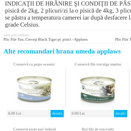
INDICAŢII DE HRĂNIRE ŞI CONDIŢII DE PĂSTRA
pisică de 2kg, 2 plicuri/zi la o pisică de 4kg, 3 plic
se păstra a temperatura camerei iar după desfacere 
grade Celsius.
vezi precendent:
Plic File Ton, Creveţi Black Tiger pt. pisici - Applaws
Plic File 
Alte recomandari hrana umeda applaws
Conservă cu peşte oceanic
Conservă file ton/alge marine
6.00 Lei
detalii
6.00 Lei
detalii
Conservă piept pui/ brânză
Bol file de ton/crabi