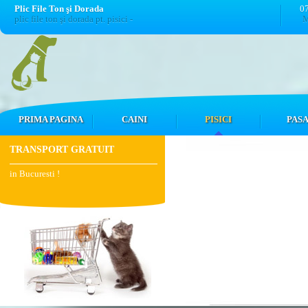
Plic File Ton şi Dorada
0
plic file ton şi dorada pt. pisici -
M
PRIMA PAGINA
CAINI
PISICI
PASA
TRANSPORT GRATUIT
in Bucuresti !