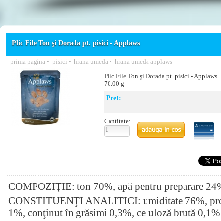
Plic File Ton şi Dorada pt. pisici - Applaws
prima pagina
•
pisici
•
hrana umeda
•
hrana umeda applaws
Plic File Ton şi Dorada pt. pisici - Applaws
70.00 g
Pret:
Cantitate:
COMPOZIŢIE: ton 70%, apă pentru preparare 24%
CONSTITUENŢI ANALITICI: umiditate 76%, prot
1%, conţinut în grăsimi 0,3%, celuloză brută 0,1%