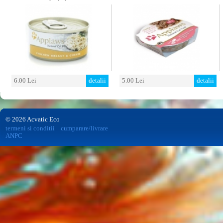
6.00 Lei
detalii
5.00 Lei
detalii
© 2026 Acvatic Eco
termeni si conditii
|
cumparare/livrare
ANPC