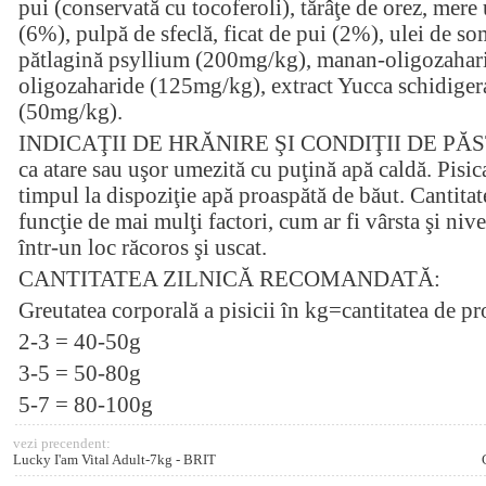
pui (conservată cu tocoferoli), tărâţe de orez, mere
(6%), pulpă de sfeclă, ficat de pui (2%), ulei de so
pătlagină psyllium (200mg/kg), manan-oligozahar
oligozaharide (125mg/kg), extract Yucca schidiger
(50mg/kg).
INDICAŢII DE HRĂNIRE ŞI CONDIŢII DE PĂSTRA
ca atare sau uşor umezită cu puţină apă caldă. Pisica
timpul la dispoziţie apă proaspătă de băut. Cantitat
funcţie de mai mulţi factori, cum ar fi vârsta şi nivel
într-un loc răcoros şi uscat.
CANTITATEA ZILNICĂ RECOMANDATĂ:
Greutatea corporală a pisicii în kg=cantitatea de p
2-3 = 40-50g
3-5 = 50-80g
5-7 = 80-100g
vezi precendent:
Lucky I'am Vital Adult-7kg - BRIT