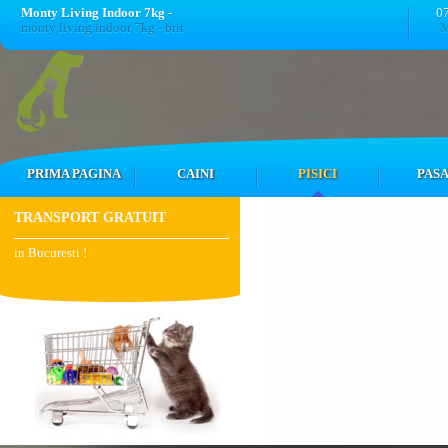
Monty Living Indoor 7kg -
0
monty living indoor 7kg - brit
M
PRIMA PAGINA
CAINI
PISICI
PASA
TRANSPORT GRATUIT
in Bucuresti !