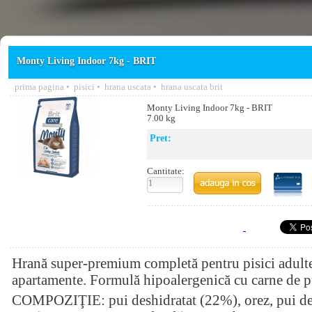
Monty Living Indoor 7kg - BRIT
prima pagina
•
pisici
•
hrana uscata
•
hrana uscata brit
Monty Living Indoor 7kg - BRIT
7.00 kg
Pret:
Cantitate:
Hrană super-premium completă pentru pisici adulte
apartamente. Formulă hipoalergenică cu carne de pu
COMPOZIŢIE: pui deshidratat (22%), orez, pui de