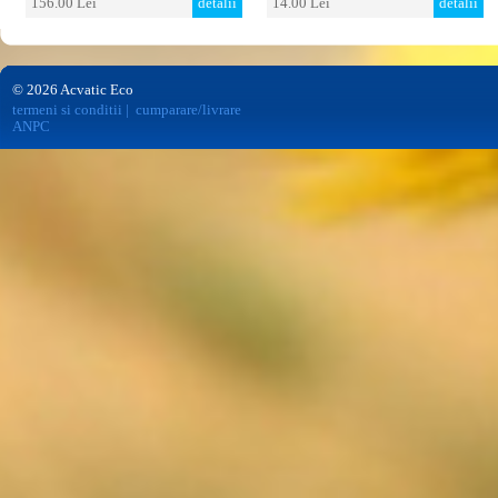
156.00 Lei
detalii
14.00 Lei
detalii
© 2026 Acvatic Eco
termeni si conditii
|
cumparare/livrare
ANPC