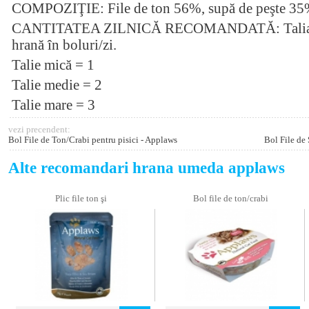
COMPOZIŢIE: File de ton 56%, supă de peşte 35%
CANTITATEA ZILNICĂ RECOMANDATĂ: Talia pisi
hrană în boluri/zi.
Talie mică = 1
Talie medie = 2
Talie mare = 3
vezi precendent:
Bol File de Ton/Crabi pentru pisici - Applaws
Bol File de
Alte recomandari hrana umeda applaws
Plic file ton şi
Bol file de ton/crabi