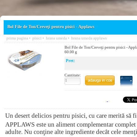
Bol File de Ton/Creveţi pentru pisici - Applaws
prima pagina
•
pisici
•
hrana umeda
•
hrana umeda applaws
Bol File de Ton/Creveţi pentru pisici - App
60.00 g
Pret:
Cantitate:
Un desert delicios pentru pisici, cu care merită să f
APPLAWS este un aliment complementar complet na
adulte. Nu conţine alte ingrediente decât cele menţ