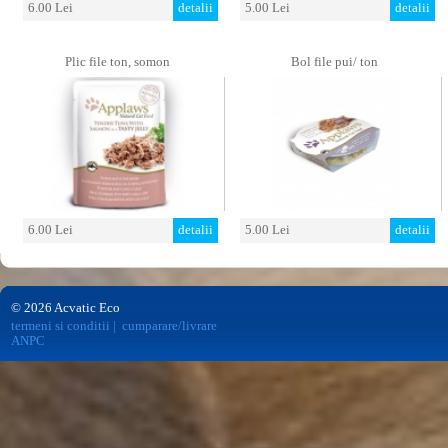
6.00 Lei
detalii
5.00 Lei
detalii
Plic file ton, somon
Bol file pui/ ton
6.00 Lei
detalii
5.00 Lei
detalii
© 2026 Acvatic Eco
termeni si conditii
|
cumparare/livrare
ANPC