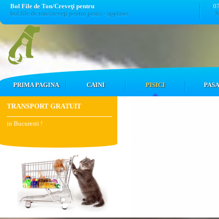
Bol File de Ton/Creveţi pentru
0
bol file de ton/creveţi pentru pisici - applaws
M
PRIMA PAGINA
CAINI
PISICI
PASA
TRANSPORT GRATUIT
in Bucuresti !