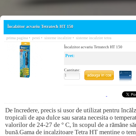
Încalzitor acvariu Tetratech HT 150
prima pagina
•
pesti
•
sisteme incalzire
•
sisteme incalzire tetra
Încalzitor acvariu Tetratech HT 150
Pret:
Cantitate:
De încredere, precis si usor de utilizat pentru încălz
tropicali de apa dulce sau sarata necesita o temperat
valorilor de 24-27 de ° C, în scopul de a rămâne săn
bună.Gama de incalzitoare Tetra HT mentine o temp