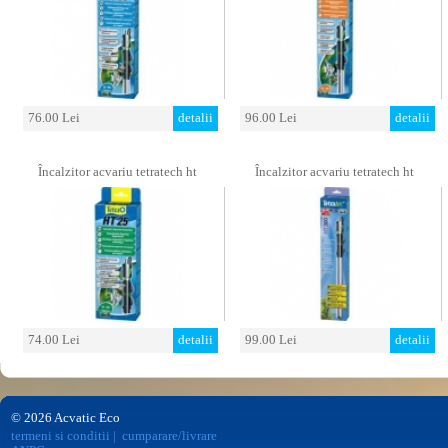
76.00 Lei
detalii
96.00 Lei
detalii
Încalzitor acvariu tetratech ht
Încalzitor acvariu tetratech ht
74.00 Lei
detalii
99.00 Lei
detalii
© 2026 Acvatic Eco
termeni si conditii
|
cumparare/livrare