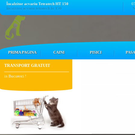
Încalzitor acvariu Tetratech HT 150
0
Încalzitor acvariu tetratech ht 150
M
PRIMA PAGINA
CAINI
PISICI
PASA
TRANSPORT GRATUIT
in Bucuresti !