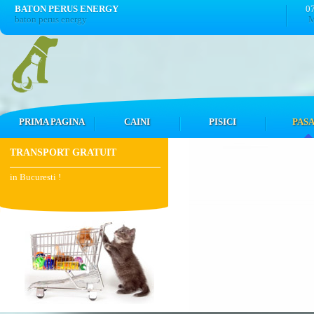
BATON PERUS ENERGY
0
baton perus energy
M
PRIMA PAGINA
CAINI
PISICI
PASA
TRANSPORT GRATUIT
in Bucuresti !