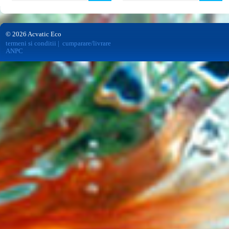
© 2026 Acvatic Eco
termeni si conditii
|
cumparare/livrare
ANPC