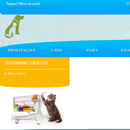
Aquael Mese acvarii
0
aquael magazin mese acvarii
M
PRIMA PAGINA
CAINI
PISICI
PASA
TRANSPORT GRATUIT
in Bucuresti !