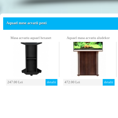
Aquael mese acvarii pesti
Masa acvariu aquael hexaset
Aquael masa acvariu aludekor
247.00 Lei
detalii
472.00 Lei
detalii