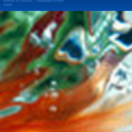
termeni si conditii
|
cumparare/livrare
ANPC