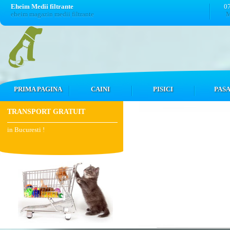
Eheim Medii filtrante
0
eheim magazin medii filtrante
M
PRIMA PAGINA
CAINI
PISICI
PASA
TRANSPORT GRATUIT
in Bucuresti !