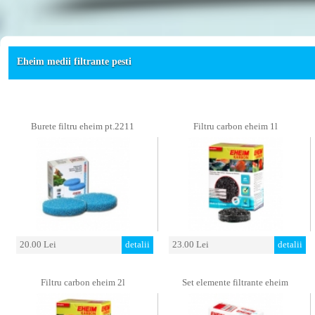
Eheim medii filtrante pesti
Burete filtru eheim pt.2211
Filtru carbon eheim 1l
20.00 Lei
detalii
23.00 Lei
detalii
Filtru carbon eheim 2l
Set elemente filtrante eheim