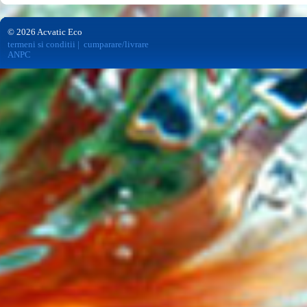
© 2026 Acvatic Eco
termeni si conditii
|
cumparare/livrare
ANPC