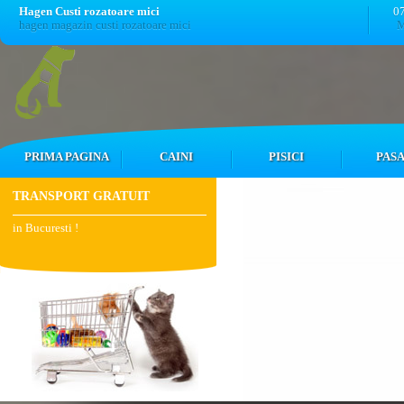
Hagen Custi rozatoare mici
0
hagen magazin custi rozatoare mici
M
PRIMA PAGINA
CAINI
PISICI
PASA
TRANSPORT GRATUIT
in Bucuresti !