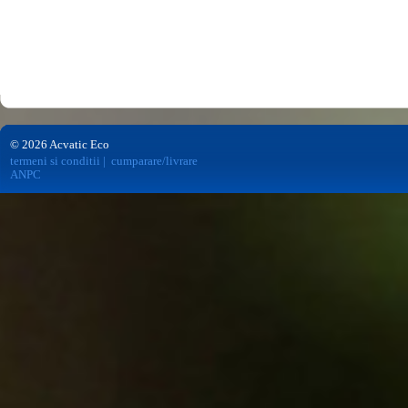
© 2026 Acvatic Eco
termeni si conditii
|
cumparare/livrare
ANPC