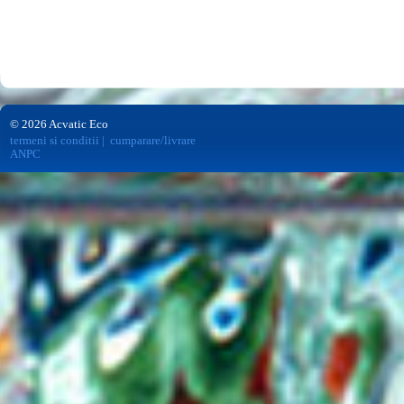
© 2026 Acvatic Eco
termeni si conditii
|
cumparare/livrare
ANPC