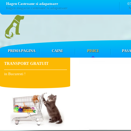
Hagen Castroane si adapatoare
0
hagen magazin castroane si adapatoare
M
PRIMA PAGINA
CAINI
PISICI
PASA
TRANSPORT GRATUIT
in Bucuresti !