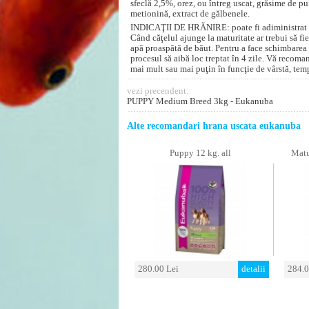
sfeclă 2,5%, orez, ou întreg uscat, grăsime de pui
metionină, extract de gălbenele.
INDICAŢII DE HRĂNIRE: poate fi adiministrat căţ
Când căţelul ajunge la maturitate ar trebui să f
apă proaspătă de băut. Pentru a face schimbarea
procesul să aibă loc treptat în 4 zile. Vă recoma
mai mult sau mai puţin în funcţie de vârstă, temp
vezi precendent:
PUPPY Medium Breed 3kg - Eukanuba
Alte recomandari hrana uscata eukanuba
Puppy 12 kg. all
Matu
280.00 Lei
detalii
284.0