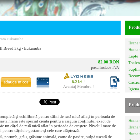
Produ
cata eukanuba
Hrana 
l Breed 3kg - Eukanuba
Hrana
Lapte
82.00 RON
Toalet
pretul include TVA
Supli
Recom
8.2 lei
!
Castro
Avantaj Membru !
Igiena
Produ
etă şi echilibrată pentru câini de rasă mică aflaţi în perioada de
Hrana 
ceastă hrană este special creată pentru a asigura conţinutul exact de
oie un căţel de rasă mică aflat în perioada de creştere. Nivelul mare de
Hrana 
şi pentru căţelele gestante şi cele care alăptează.
Hrana 
 porumb, grâu, grăsime animală, carne de pasăre, pulpă uscată de