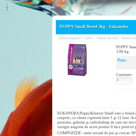
PUPPY Small Breed 3kg - Eukanuba
prima pagina
•
caini
•
hrana uscata
•
hrana us
PUPPY Smal
3.00 kg
Pret:
Cantitate:
EUKANUBA Puppy&Junior Small este o hrană compl
creştere, cu vârsta cuprinsă între 1 şi 12 luni. A
proteine, grăsimi şi carbohidraţi de care are nev
energie asigurat de acest produs îl face potrivit 
COMPOZIŢIE: carne uscată de pui şi curcan 30%,