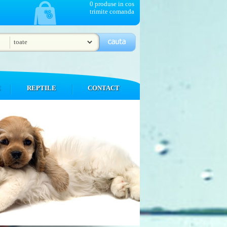
0 produse in cos
trimite comanda
E
REPTILE
CONTACT