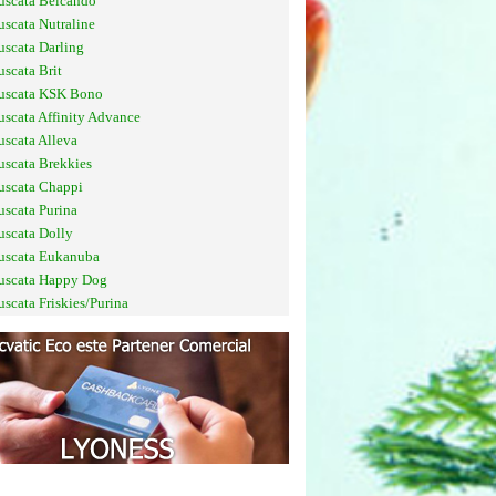
uscata Belcando
uscata Nutraline
uscata Darling
uscata Brit
 uscata KSK Bono
uscata Affinity Advance
uscata Alleva
uscata Brekkies
uscata Chappi
uscata Purina
uscata Dolly
uscata Eukanuba
uscata Happy Dog
uscata Friskies/Purina