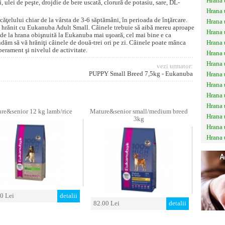
Hrana 
, ulei de peşte, drojdie de bere uscată, clorură de potasiu, sare, DL-
Hrana 
elului chiar de la vârsta de 3-6 săptămâni, în perioada de înţărcare.
Hrana 
ie hrănit cu Eukanuba Adult Small. Câinele trebuie să aibă mereu aproape
Hrana 
 de la hrana obişnuită la Eukanuba mai uşoară, cel mai bine e ca
ndăm să vă hrăniţi câinele de două-trei ori pe zi. Câinele poate mânca
Hrana
erament şi nivelul de activitate.
Hrana 
Hrana 
vezi urmator:
PUPPY Small Breed 7,5kg - Eukanuba
Hrana 
Hrana 
Hrana 
Hrana 
re&senior 12 kg lamb/rice
Mature&senior small/medium breed
Hrana 
3kg
Hrana 
Hrana 
0 Lei
detalii
82.00 Lei
detalii