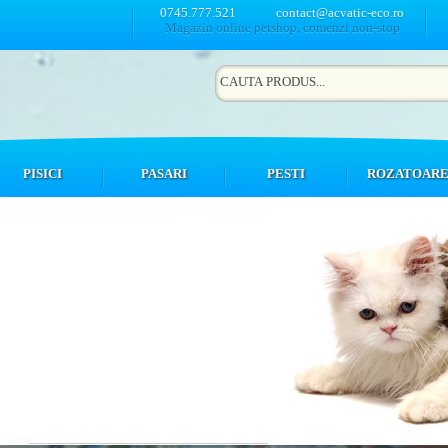
0745.777.521
contact@acvatic-eco.ro
Magazin online petshop, comenzi non-stop
PISICI
PASARI
PESTI
ROZATOAR