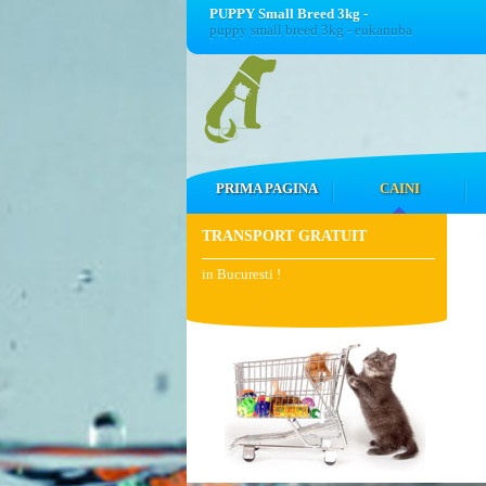
PUPPY Small Breed 3kg -
puppy small breed 3kg - eukanuba
PRIMA PAGINA
CAINI
TRANSPORT GRATUIT
in Bucuresti !