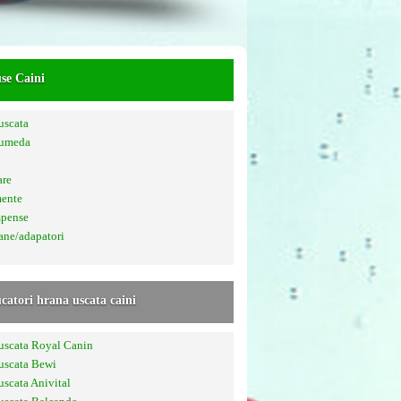
se Caini
uscata
 umeda
are
mente
pense
ane/adapatori
catori hrana uscata caini
uscata Royal Canin
uscata Bewi
uscata Anivital