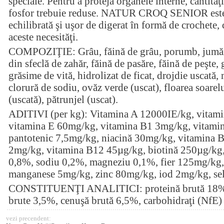
speciale. Pentru a proteja organele interne, cantităţi
fosfor trebuie reduse. NATUR CROQ SENIOR este
echilibrată şi uşor de digerat în formă de crochete, 
aceste necesităţi.
COMPOZIŢIE: Grâu, făină de grâu, porumb, jumări,
din sfeclă de zahăr, făină de pasăre, făină de peşte,
grăsime de vită, hidrolizat de ficat, drojdie uscată,
clorură de sodiu, ovăz verde (uscat), floarea soarel
(uscată), pătrunjel (uscat).
ADITIVI (per kg): Vitamina A 12000IE/kg, vitam
vitamina E 60mg/kg, vitamina B1 3mg/kg, vitami
pantotenic 7,5mg/kg, niacină 30mg/kg, vitamina B
2mg/kg, vitamina B12 45µg/kg, biotină 250µg/kg, 
0,8%, sodiu 0,2%, magneziu 0,1%, fier 125mg/kg
manganese 5mg/kg, zinc 80mg/kg, iod 2mg/kg, se
CONSTITUENŢI ANALITICI: proteină brută 18%, l
brute 3,5%, cenuşă brută 6,5%, carbohidraţi (NfE
vezi precendent: