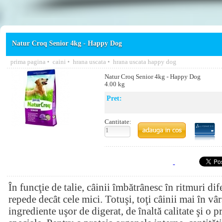
Natur Croq Senior 4kg - Happy Dog
prima pagina
•
caini
•
hrana uscata
•
hrana uscata happy dog
Natur Croq Senior 4kg - Happy Dog
4.00 kg
Pret:
Cantitate:
În funcţie de talie, câinii îmbătrânesc în ritmuri dif
repede decât cele mici. Totuşi, toţi câinii mai în vâ
ingrediente uşor de digerat, de înaltă calitate şi o p