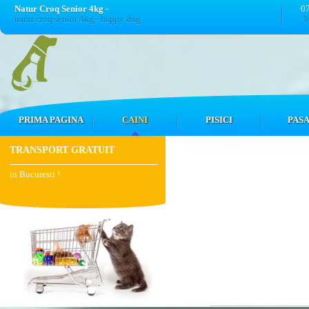
Natur Croq Senior 4kg -
0
natur croq senior 4kg - happy dog
M
PRIMA PAGINA
CAINI
PISICI
PASA
TRANSPORT GRATUIT
in Bucuresti !