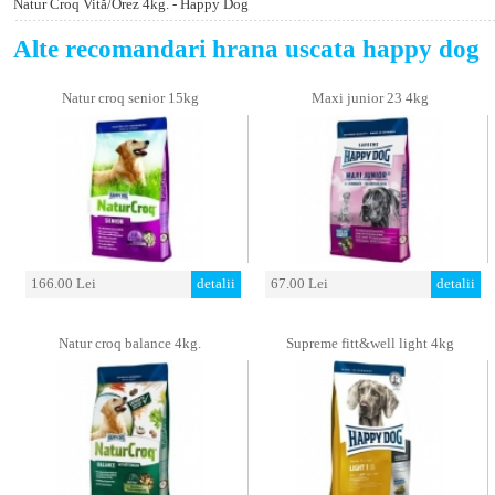
Natur Croq Vită/Orez 4kg. - Happy Dog
Alte recomandari hrana uscata happy dog
Natur croq senior 15kg
Maxi junior 23 4kg
166.00 Lei
detalii
67.00 Lei
detalii
Natur croq balance 4kg.
Supreme fitt&well light 4kg