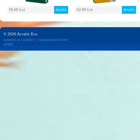
50.00 Lei
detalii
62.00 Lei
detalii
© 2026 Acvatic Eco
termeni si conditii
|
cumparare/livrare
ANPC