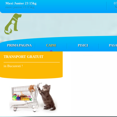
Maxi Junior 23 15kg
0
maxi junior 23 15kg
M
PRIMA PAGINA
CAINI
PISICI
PASA
TRANSPORT GRATUIT
in Bucuresti !