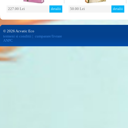
227.00 Lei
detalii
50.00 Lei
detalii
© 2026 Acvatic Eco
termeni si conditii
|
cumparare/livrare
ANPC