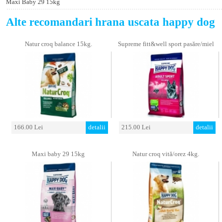
Maxi Baby 29 15kg
Alte recomandari hrana uscata happy dog
Natur croq balance 15kg.
Supreme fitt&well sport pasăre/miel
166.00 Lei
detalii
215.00 Lei
detalii
Maxi baby 29 15kg
Natur croq vită/orez 4kg.