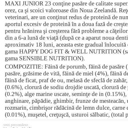
MAXI JUNIOR 23 conţine pasăre de calitate superio
orez, ca şi scoici valoroase din Noua Zeelandă. Re
veterinari, are un conţinut redus de proteină de n
aportul excesiv de proteină în a doua fază de creşte
pentru hrănirea şi creşterea fără probleme a căţeilor 
din a 6-a lună de viaţă (după ce a aparut noua denti
aproximativ 18 luni, aceasta este gradual înlocuită
gama HAPPY DOG FIT & WELL NUTRITION (sau, d
gama SENSIBLE NUTRITION).
COMPOZITIE: Făină de porumb, făină de pasăre (
pasăre, grăsime de vită, făină de miel (4%), făină de
făină de ficat, praf de ou, melasă de sfeclă de zahăr
(0.6%), clorură de sodiu drojdie uscată, clorură de 
(0.2%), alge marine uscate, seminţe de in (0.15%), 
anghinare, păpădie, ghimbir, frunze de mesteacăn, u
rozmarin, cimbrişor rădăcină de lemn dulce, carne d
(0.01%), muşetel, creţuşcă, usturoi sălbatic, (total
vezi precendent: