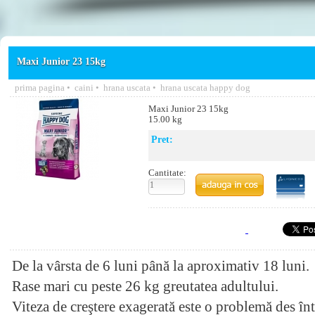
Maxi Junior 23 15kg
prima pagina
•
caini
•
hrana uscata
•
hrana uscata happy dog
Maxi Junior 23 15kg
15.00 kg
Pret:
Cantitate:
De la vârsta de 6 luni până la aproximativ 18 luni.
Rase mari cu peste 26 kg greutatea adultului.
Viteza de creştere exagerată este o problemă des întâl