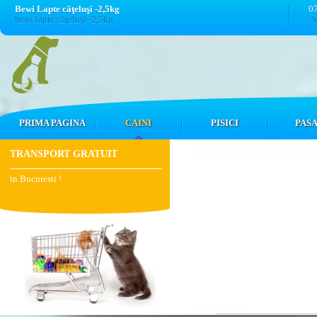
Bewi Lapte căţeluşi -2,5kg
0
bewi lapte căţeluşi -2,5kg
M
PRIMA PAGINA
CAINI
PISICI
PASA
TRANSPORT GRATUIT
in Bucuresti !