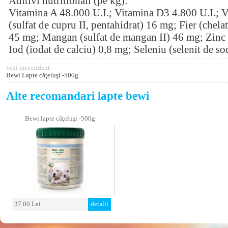
Aditivi nutritionali (pe kg):
Vitamina A 48.000 U.I.; Vitamina D3 4.800 U.I.;
(sulfat de cupru II, pentahidrat) 16 mg; Fier (chelat
45 mg; Mangan (sulfat de mangan II) 46 mg; Zinc (
Iod (iodat de calciu) 0,8 mg; Seleniu (selenit de s
vezi precendent:
Bewi Lapte căţeluşi -500g
Alte recomandari lapte bewi
Bewi lapte căţeluşi -500g
37.00 Lei
detalii