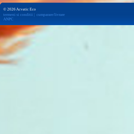
© 2026 Acvatic Eco
termeni si conditii
|
cumparare/livrare
ANPC