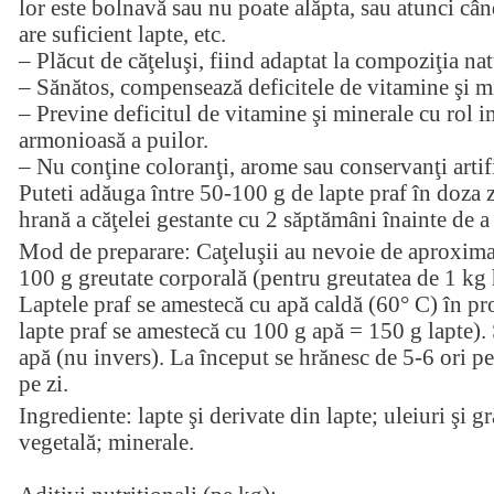
lor este bolnavă sau nu poate alăpta, sau atunci cân
are suficient lapte, etc.
– Plăcut de căţeluşi, fiind adaptat la compoziţia nat
– Sănătos, compensează deficitele de vitamine şi m
– Previne deficitul de vitamine şi minerale cu rol 
armonioasă a puilor.
– Nu conţine coloranţi, arome sau conservanţi artifi
Puteti adăuga între 50-100 g de lapte praf în doza
hrană a căţelei gestante cu 2 săptămâni înainte de a 
Mod de preparare: Caţeluşii au nevoie de aproximat
100 g greutate corporală (pentru greutatea de 1 kg h
Laptele praf se amestecă cu apă caldă (60° C) în pr
lapte praf se amestecă cu 100 g apă = 150 g lapte). 
apă (nu invers). La început se hrănesc de 5-6 ori pe 
pe zi.
Ingrediente: lapte şi derivate din lapte; uleiuri şi g
vegetală; minerale.